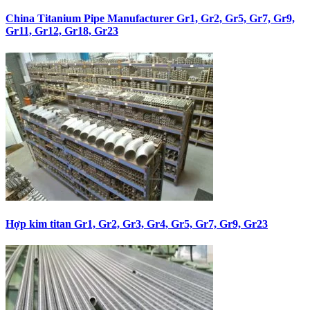
China Titanium Pipe Manufacturer Gr1, Gr2, Gr5, Gr7, Gr9,
Gr11, Gr12, Gr18, Gr23
Hợp kim titan Gr1, Gr2, Gr3, Gr4, Gr5, Gr7, Gr9, Gr23