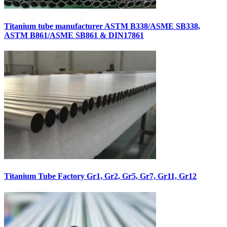
Titanium tube manufacturer ASTM B338/ASME SB338,
ASTM B861/ASME SB861 & DIN17861
Titanium Tube Factory Gr1, Gr2, Gr5, Gr7, Gr11, Gr12