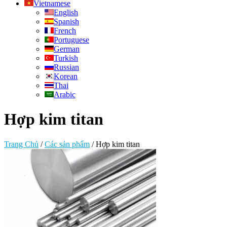
Vietnamese
English
Spanish
French
Portuguese
German
Turkish
Russian
Korean
Thai
Arabic
Hợp kim titan
Trang Chủ
/
Các sản phẩm
/
Hợp kim titan