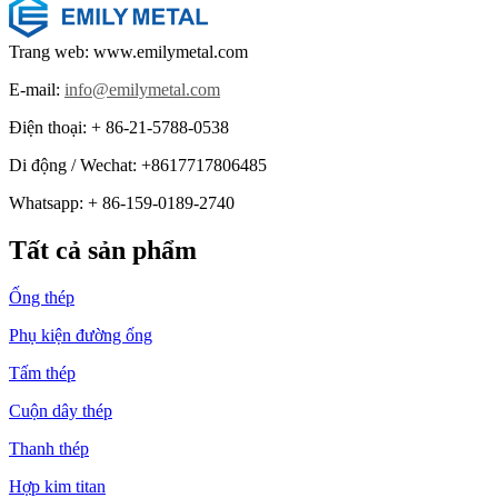
Trang web: www.emilymetal.com
E-mail:
info@emilymetal.com
Điện thoại: + 86-21-5788-0538
Di động / Wechat: +8617717806485
Whatsapp: + 86-159-0189-2740
Tất cả sản phẩm
Ống thép
Phụ kiện đường ống
Tấm thép
Cuộn dây thép
Thanh thép
Hợp kim titan