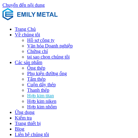
Chuyển đến nội dung
Trang Chủ
Về chúng tôi
Hồ sơ công ty
Văn hóa Doanh nghiệp
Chứng chỉ
tại sao chọn chúng tôi
Các sản phẩm
Ống thép
Phụ kiện đường ống
Tấm thép
Cuộn dây thép
Thanh thép
Hợp kim titan
Hợp kim niken
Hợp kim nhôm
Ứng dụng
Kiểm tra
Trang thiết bị
Blog
Liên hệ chúng tôi