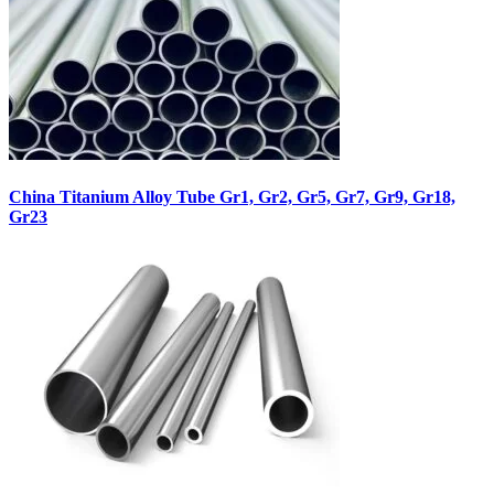
China Titanium Alloy Tube Gr1, Gr2, Gr5, Gr7, Gr9, Gr18,
Gr23