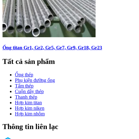
Ống titan Gr1, Gr2, Gr5, Gr7, Gr9, Gr18, Gr23
Tất cả sản phẩm
Ống thép
Phụ kiện đường ống
Tấm thép
Cuộn dây thép
Thanh thép
Hợp kim titan
Hợp kim niken
Hợp kim nhôm
Thông tin liên lạc