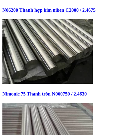
N06200 Thanh hợp kim niken C2000 / 2.4675
Nimonic 75 Thanh tròn N060750 / 2.4630