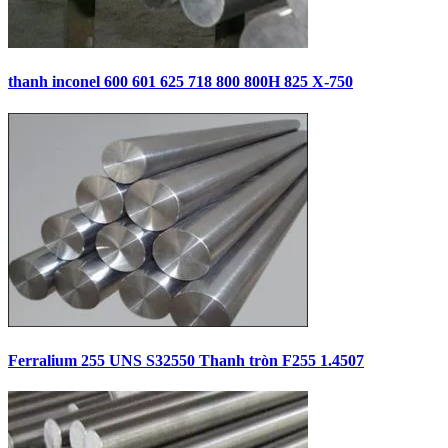
thanh inconel 600 601 625 718 800 800H 825 X-750
Ferralium 255 UNS S32550 Thanh tròn F255 1.4507