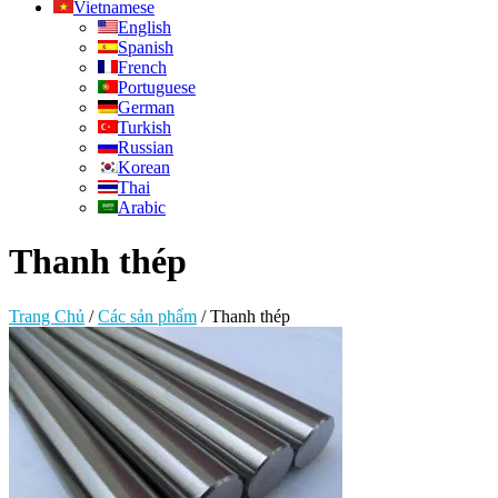
Vietnamese
English
Spanish
French
Portuguese
German
Turkish
Russian
Korean
Thai
Arabic
Thanh thép
Trang Chủ
/
Các sản phẩm
/
Thanh thép