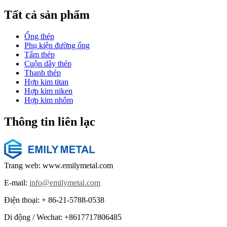
Tất cả sản phẩm
Ống thép
Phụ kiện đường ống
Tấm thép
Cuộn dây thép
Thanh thép
Hợp kim titan
Hợp kim niken
Hợp kim nhôm
Thông tin liên lạc
Trang web: www.emilymetal.com
E-mail:
info@emilymetal.com
Điện thoại: + 86-21-5788-0538
Di động / Wechat: +8617717806485