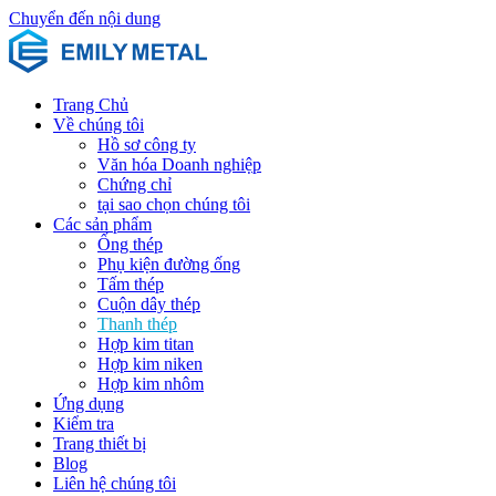
Chuyển đến nội dung
Trang Chủ
Về chúng tôi
Hồ sơ công ty
Văn hóa Doanh nghiệp
Chứng chỉ
tại sao chọn chúng tôi
Các sản phẩm
Ống thép
Phụ kiện đường ống
Tấm thép
Cuộn dây thép
Thanh thép
Hợp kim titan
Hợp kim niken
Hợp kim nhôm
Ứng dụng
Kiểm tra
Trang thiết bị
Blog
Liên hệ chúng tôi