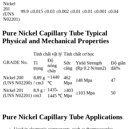
Nickel
201
99.9
≤0.015
≤0.03
≤0.002
≤0.01
≤0.01
≤0.001
≤0.04
(UNS
N02201)
Pure Nickel Capillary Tube Typical
Physical and Mechanical Properties
Tính chất vật lý
Tính chất cơ học
Độ
GRADE No.
Tỉ
Sức
Yield Strength
Độ giãn
nóng
trọng
căng
(Rp 0.2 N/mm2)
dài%
chảy
~1440
Nickel 200
8,89 g
462
148 Mpa
47
(UNS N02200)
/ cm3
Mpa
℃
1435-
Nickel 201
8,9 g /
≥403
≥103 Mpa
50
(UNS N02201)
cm3
Mpa
1445 ℃
Pure Nickel Capillary Tube Applications