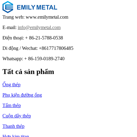
Trang web: www.emilymetal.com
E-mail:
info@emilymetal.com
Điện thoại: + 86-21-5788-0538
Di động / Wechat: +8617717806485
Whatsapp: + 86-159-0189-2740
Tất cả sản phẩm
Ống thép
Phụ kiện đường ống
Tấm thép
Cuộn dây thép
Thanh thép
Hợp kim titan