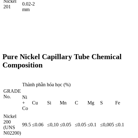
Nickel
0.02-2
201
mm
Pure Nickel Capillary Tube Chemical
Composition
Thành phần hóa học (%)
GRADE
No.
Ni
+
Cu
Si
Mn
C
Mg
S
Fe
Co
Nickel
200
99.5
≤0.06
≤0,10
≤0.05
≤0.05
≤0.1
≤0,005
≤0.1
(UNS
N02200)