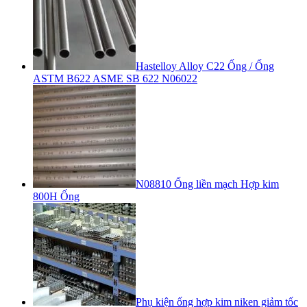
Hastelloy Alloy C22 Ống / Ống
ASTM B622 ASME SB 622 N06022
N08810 Ống liền mạch Hợp kim
800H Ống
Phụ kiện ống hợp kim niken giảm tốc