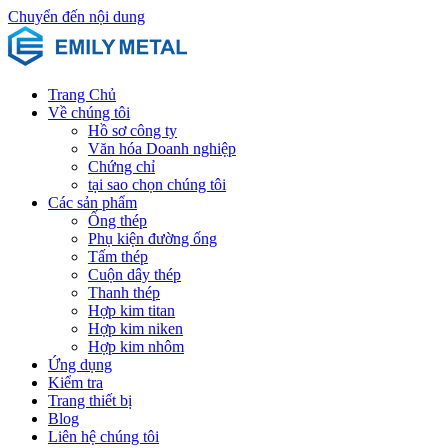
Chuyển đến nội dung
Trang Chủ
Về chúng tôi
Hồ sơ công ty
Văn hóa Doanh nghiệp
Chứng chỉ
tại sao chọn chúng tôi
Các sản phẩm
Ống thép
Phụ kiện đường ống
Tấm thép
Cuộn dây thép
Thanh thép
Hợp kim titan
Hợp kim niken
Hợp kim nhôm
Ứng dụng
Kiểm tra
Trang thiết bị
Blog
Liên hệ chúng tôi