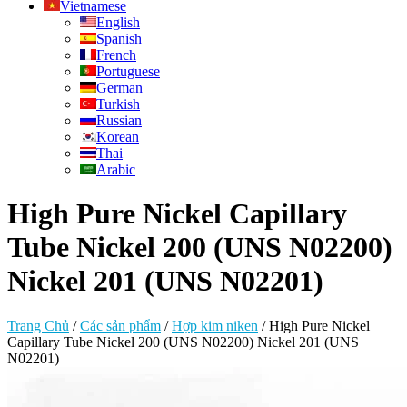
Vietnamese
English
Spanish
French
Portuguese
German
Turkish
Russian
Korean
Thai
Arabic
High Pure Nickel Capillary
Tube Nickel 200 (UNS N02200)
Nickel 201 (UNS N02201)
Trang Chủ
/
Các sản phẩm
/
Hợp kim niken
/
High Pure Nickel
Capillary Tube Nickel 200 (UNS N02200) Nickel 201 (UNS
N02201)