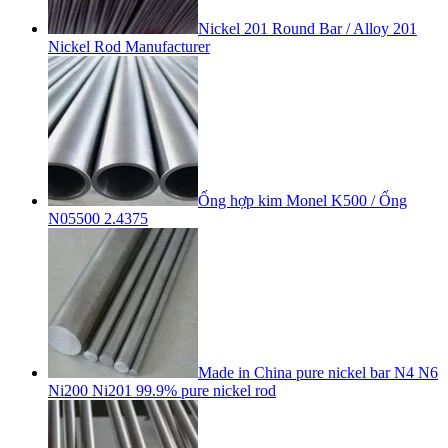
Nickel 201 Round Bar / Alloy 201
Nickel Rod Manufacturer
Ống hợp kim Monel K500 / Ống
N05500 2.4375
Made in China pure nickel bar N4 N6
Ni200 Ni201 99.9% pure nickel rod